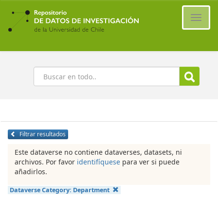
Ir
al
Cambi
contenido
naveg
principal
Buscar
Filtrar resultados
Este dataverse no contiene dataverses, datasets, ni
archivos. Por favor
identifíquese
para ver si puede
añadirlos.
Dataverse Category:
Department