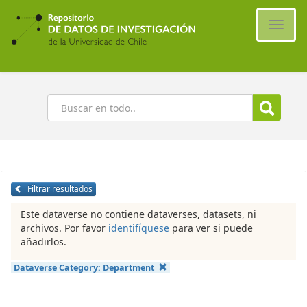
Ir
al
Cambi
contenido
naveg
principal
Buscar
Filtrar resultados
Este dataverse no contiene dataverses, datasets, ni
archivos. Por favor
identifíquese
para ver si puede
añadirlos.
Dataverse Category:
Department