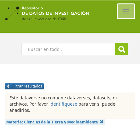
Ir
al
Cambi
contenido
naveg
principal
Buscar
Filtrar resultados
Este dataverse no contiene dataverses, datasets, ni
archivos. Por favor
identifíquese
para ver si puede
añadirlos.
Materia:
Ciencias de la Tierra y Medioambiente