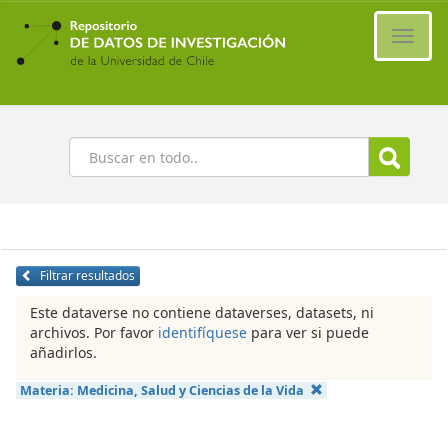
Ir
al
Cambi
contenido
naveg
principal
Buscar
Filtrar resultados
Este dataverse no contiene dataverses, datasets, ni
archivos. Por favor
identifíquese
para ver si puede
añadirlos.
Materia:
Medicina, Salud y Ciencias de la Vida