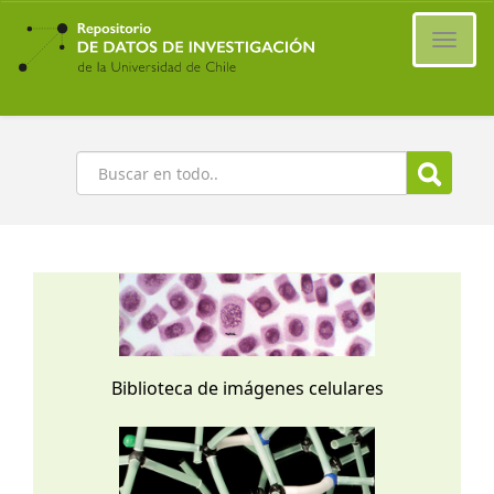
Ir
al
Cambi
contenido
naveg
principal
Buscar
Biblioteca de imágenes celulares