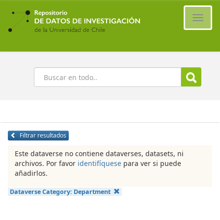
Ir
al
Cambi
contenido
naveg
principal
Buscar
Filtrar resultados
Este dataverse no contiene dataverses, datasets, ni
archivos. Por favor
identifíquese
para ver si puede
añadirlos.
Dataverse Category:
Department