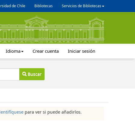
rsidad de Chile
Bibliotecas
Servicios de Bibliotecas
Idioma
Crear cuenta
Iniciar sesión
Buscar
dentifíquese
para ver si puede añadirlos.