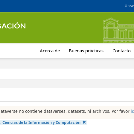
Unive
Acerca de
Buenas prácticas
Contacto
dataverse no contiene dataverses, datasets, ni archivos. Por favor
i
a:
Ciencias de la Información y Computación