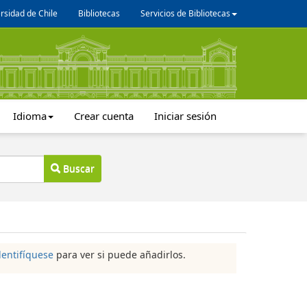
rsidad de Chile
Bibliotecas
Servicios de Bibliotecas
Idioma
Crear cuenta
Iniciar sesión
Buscar
dentifíquese
para ver si puede añadirlos.