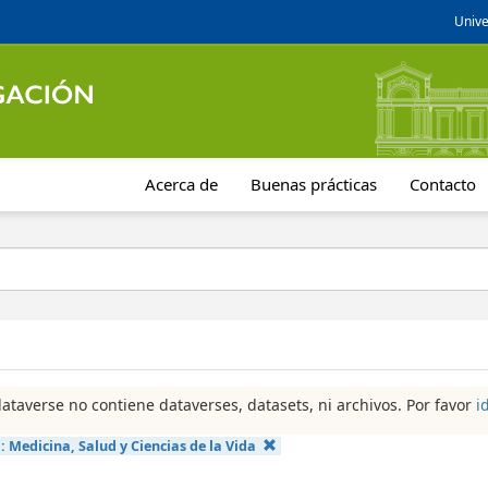
Unive
Acerca de
Buenas prácticas
Contacto
dataverse no contiene dataverses, datasets, ni archivos. Por favor
i
a:
Medicina, Salud y Ciencias de la Vida