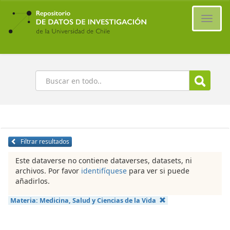
Ir
al
Cambi
contenido
naveg
principal
Buscar
Filtrar resultados
Este dataverse no contiene dataverses, datasets, ni
archivos. Por favor
identifíquese
para ver si puede
añadirlos.
Materia:
Medicina, Salud y Ciencias de la Vida