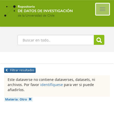
Ir
al
Cambi
contenido
naveg
principal
Buscar
Filtrar resultados
Este dataverse no contiene dataverses, datasets, ni
archivos. Por favor
identifíquese
para ver si puede
añadirlos.
Materia:
Otro