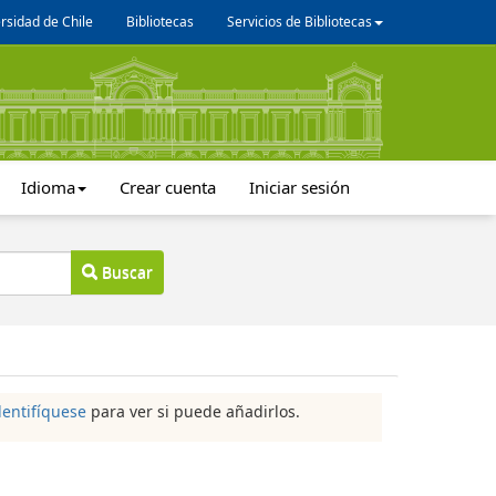
rsidad de Chile
Bibliotecas
Servicios de Bibliotecas
Idioma
Crear cuenta
Iniciar sesión
Buscar
dentifíquese
para ver si puede añadirlos.