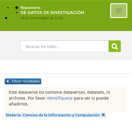
Ir
al
Cambi
contenido
naveg
principal
Buscar
Filtrar resultados
Este dataverse no contiene dataverses, datasets, ni
archivos. Por favor
identifíquese
para ver si puede
añadirlos.
Materia:
Ciencias de la Información y Computación