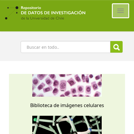
Ir
al
Cambi
contenido
naveg
principal
Buscar
Biblioteca de imágenes celulares