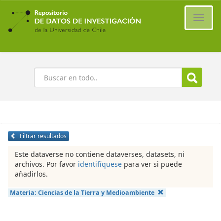
Ir
al
Cambi
contenido
naveg
principal
Buscar
Filtrar resultados
Este dataverse no contiene dataverses, datasets, ni
archivos. Por favor
identifíquese
para ver si puede
añadirlos.
Materia:
Ciencias de la Tierra y Medioambiente