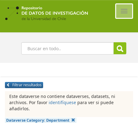
Ir
al
Cambi
contenido
naveg
principal
Buscar
Filtrar resultados
Este dataverse no contiene dataverses, datasets, ni
archivos. Por favor
identifíquese
para ver si puede
añadirlos.
Dataverse Category:
Department