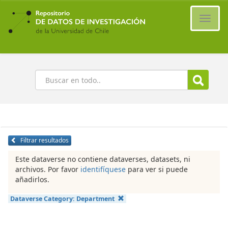
Ir
al
Cambi
contenido
naveg
principal
Buscar
Filtrar resultados
Este dataverse no contiene dataverses, datasets, ni
archivos. Por favor
identifíquese
para ver si puede
añadirlos.
Dataverse Category:
Department