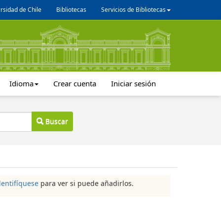
rsidad de Chile
Bibliotecas
Servicios de Bibliotecas
Idioma
Crear cuenta
Iniciar sesión
Buscar
dentifíquese
para ver si puede añadirlos.