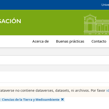
Unive
Acerca de
Buenas prácticas
Contacto
dataverse no contiene dataverses, datasets, ni archivos. Por favor
i
a:
Ciencias de la Tierra y Medioambiente