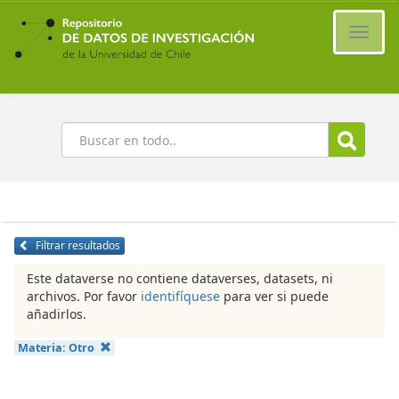
Ir
al
Cambi
contenido
naveg
principal
Buscar
Filtrar resultados
Este dataverse no contiene dataverses, datasets, ni
archivos. Por favor
identifíquese
para ver si puede
añadirlos.
Materia:
Otro