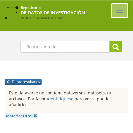
Ir
al
Cambi
contenido
naveg
principal
Buscar
Filtrar resultados
Este dataverse no contiene dataverses, datasets, ni
archivos. Por favor
identifíquese
para ver si puede
añadirlos.
Materia:
Otro