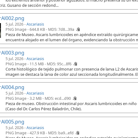
los extremos anterior y posterior aguzados. El macho presenta su un e
riz. Gusano de sección redond...
rAl002.png
5 jul. 2026 -
Ascariasis
PNG Image - 644.8 KB -
MD5: 7d8...39a
Pieza de Museo. Ascaris lumbricoides en apéndice extraído quirúrgicament
encuentra alojado en el lumen del órgano, evidenciando la obstrucción 
rAl003.png
5 jul. 2026 -
Ascariasis
PNG Image - 11.5 MB -
MD5: 95c...8f6
Corte histológico de tejido pulmonar con presencia de larva L2 de Ascaris
imagen se destaca la larva de color azul seccionada longitudinalmente. El
rAl004.png
5 jul. 2026 -
Ascariasis
PNG Image - 3.2 MB -
MD5: ecd...d90
Pieza de museo. Obstrucción intestinal por Ascaris lumbricoides en niño
(Caso del Dr. Carlos Pérez Baladrón, Chile).
rAl005.png
5 jul. 2026 -
Ascariasis
PNG Image - 427.9 KB -
MD5: ba9...efd