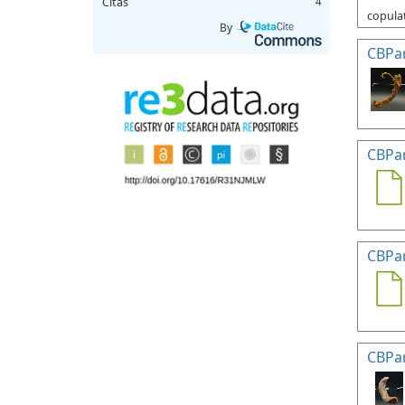
Citas
4
copulat
By
CBPa
CBPa
CBPa
CBPa