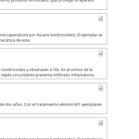
xtremo posterior enroscado, que protege su aparato
e (apendicitis por Ascaris lumbricoides). El ejemplar se
mecánica de este.
 lumbricoides y observado a 10x. En el centro de la
 tejido circundante presenta infiltrado inflamatorio.
 de dos años. Con el tratamiento eliminó 601 ejemplares