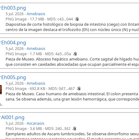
rEh003.png
5 jul. 2026 -
Amebiasis
PNG Image - 17.7 MB -
MD5: c43...044
Diapositiva de corte histológico de biopsia de intestino (ciego) con Ent
centro de la imagen destaca el trofozoíto (Eh) con núcleo único (N) y nuc
rEh004.png
5 jul. 2026 -
Amebiasis
PNG Image - 1.7 MB -
MD5: 4a5...05a
Pieza de Museo. Absceso hepático amebiano. Corte sagital de hígado h
que consisten en cavidades abscedadas que ocupan parcialmente el espac
rEh005.png
5 jul. 2026 -
Amebiasis
PNG Image - 692.8 KB -
MD5: 0d7...467
Pieza de Museo. Caso humano de amebiasis intestinal. El colon presenta
sana. Se observa además, una gran lesión hemorrágica, que corresponde 
o.
rAl001.png
5 jul. 2026 -
Ascariasis
PNG Image - 3.6 MB -
MD5: 240...fd2
Ejemplares adultos de Ascaris lumbricoides. Se observa dimorfismo sex