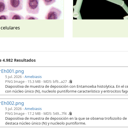
 celulares
e 4.982 Resultados
rEh001.png
5 jul. 2026 -
Amebiasis
PNG Image - 15.3 MB -
MD5: bf9...a27
Diapositiva de muestra de deposición con Entamoeba histolytica. En el cen
con núcleo único (N), nucleolo puntiforme característico y eritrocitos fago
rEh002.png
5 jul. 2026 -
Amebiasis
PNG Image - 17.2 MB -
MD5: 549...7f4
Diapositiva de muestra de deposición en la que se observa trofozoíto de
destaca núcleo único (N) y nucleolo puntiforme.