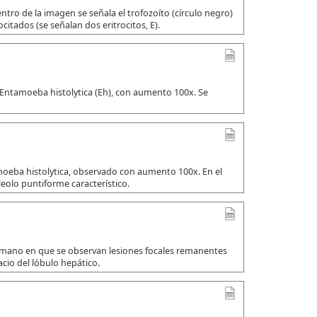
tro de la imagen se señala el trofozoíto (círculo negro)
citados (se señalan dos eritrocitos, E).
 Entamoeba histolytica (Eh), con aumento 100x. Se
amoeba histolytica, observado con aumento 100x. En el
leolo puntiforme característico.
umano en que se observan lesiones focales remanentes
io del lóbulo hepático.