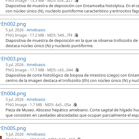
PNG Image - 15.3 MB -
MD5: bf9...a27
Diapositiva de muestra de deposición con Entamoeba histolytica. En el cen
con núcleo único (N), nucleolo puntiforme característico y eritrocitos fago
rEh002.png
5 jul. 2026 -
Amebiasis
PNG Image - 17.2 MB -
MD5: 549...7f4
Diapositiva de muestra de deposición en la que se observa trofozoíto de
destaca núcleo único (N) y nucleolo puntiforme.
rEh003.png
5 jul. 2026 -
Amebiasis
PNG Image - 17.7 MB -
MD5: c43...044
Diapositiva de corte histológico de biopsia de intestino (ciego) con Ent
centro de la imagen destaca el trofozoíto (Eh) con núcleo único (N) y nuc
rEh004.png
5 jul. 2026 -
Amebiasis
PNG Image - 1.7 MB -
MD5: 4a5...05a
Pieza de Museo. Absceso hepático amebiano. Corte sagital de hígado h
que consisten en cavidades abscedadas que ocupan parcialmente el espac
rEh005.png
5 jul. 2026 -
Amebiasis