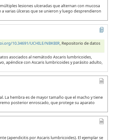
 múltiples lesiones ulceradas que alternan con mucosa
a varias úlceras que se unieron y luego desprendieron
doi.org/10.34691/UCHILE/NBKBIR
, Repositorio de datos
datos asociados al nemátodo Ascaris lumbricoides,
evo, apéndice con Ascaris lumbricoides y parásito adulto,
ual. La hembra es de mayor tamaño que el macho y tiene
xtremo posterior enroscado, que protege su aparato
e (apendicitis por Ascaris lumbricoides). El ejemplar se