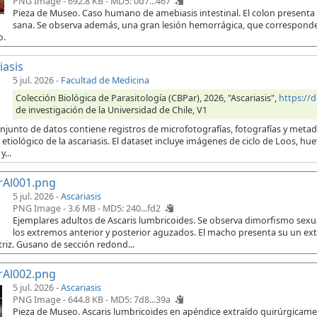
PNG Image - 692.8 KB -
MD5: 0d7...467
Pieza de Museo. Caso humano de amebiasis intestinal. El colon presenta
sana. Se observa además, una gran lesión hemorrágica, que corresponde 
o.
iasis
5 jul. 2026
-
Facultad de Medicina
Colección Biológica de Parasitología (CBPar), 2026, "Ascariasis",
https://
de investigación de la Universidad de Chile, V1
onjunto de datos contiene registros de microfotografías, fotografías y meta
etiológico de la ascariasis. El dataset incluye imágenes de ciclo de Loos, hu
...
rAl001.png
5 jul. 2026 -
Ascariasis
PNG Image - 3.6 MB -
MD5: 240...fd2
Ejemplares adultos de Ascaris lumbricoides. Se observa dimorfismo sex
los extremos anterior y posterior aguzados. El macho presenta su un e
riz. Gusano de sección redond...
rAl002.png
5 jul. 2026 -
Ascariasis
PNG Image - 644.8 KB -
MD5: 7d8...39a
Pieza de Museo. Ascaris lumbricoides en apéndice extraído quirúrgicament