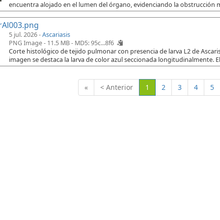
encuentra alojado en el lumen del órgano, evidenciando la obstrucción 
rAl003.png
5 jul. 2026 -
Ascariasis
PNG Image - 11.5 MB -
MD5: 95c...8f6
Corte histológico de tejido pulmonar con presencia de larva L2 de Ascaris
imagen se destaca la larva de color azul seccionada longitudinalmente. El
(Actual)
«
< Anterior
1
2
3
4
5