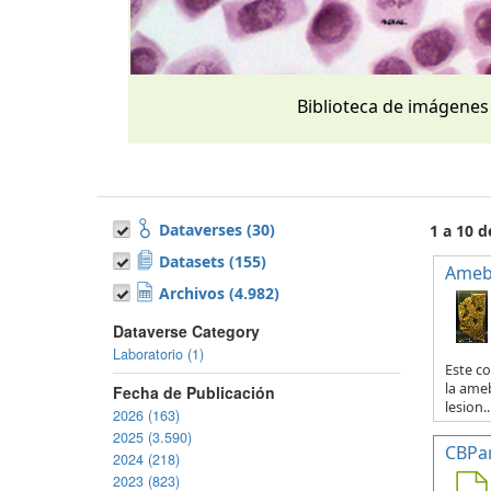
Biblioteca de imágenes
Dataverses (30)
1 a 10 d
Datasets (155)
Ameb
Archivos (4.982)
Dataverse Category
Laboratorio (1)
Este co
la ameb
Fecha de Publicación
lesion..
2026 (163)
2025 (3.590)
CBPa
2024 (218)
2023 (823)