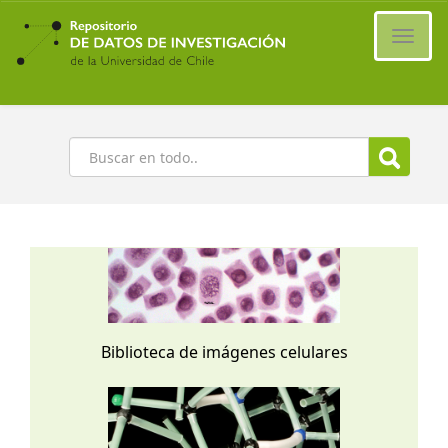
Ir
al
Cambi
contenido
naveg
principal
Buscar
Biblioteca de imágenes celulares