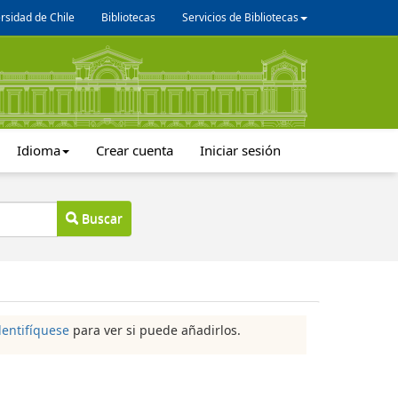
rsidad de Chile
Bibliotecas
Servicios de Bibliotecas
Idioma
Crear cuenta
Iniciar sesión
Buscar
dentifíquese
para ver si puede añadirlos.