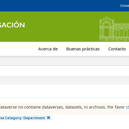
Unive
Acerca de
Buenas prácticas
Contacto
dataverse no contiene dataverses, datasets, ni archivos. Por favor
i
se Category:
Department