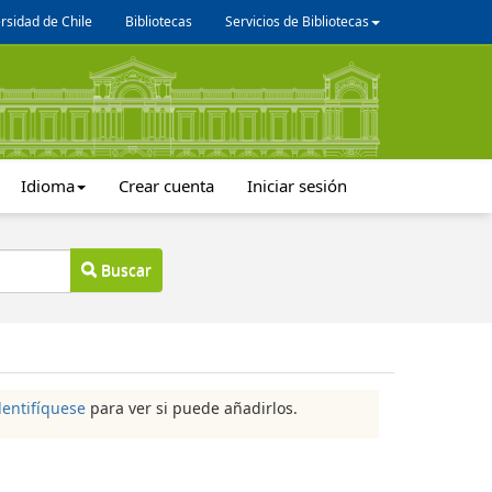
rsidad de Chile
Bibliotecas
Servicios de Bibliotecas
Idioma
Crear cuenta
Iniciar sesión
Buscar
dentifíquese
para ver si puede añadirlos.