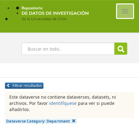
Ir
al
Cambi
contenido
naveg
principal
Buscar
Filtrar resultados
Este dataverse no contiene dataverses, datasets, ni
archivos. Por favor
identifíquese
para ver si puede
añadirlos.
Dataverse Category:
Department