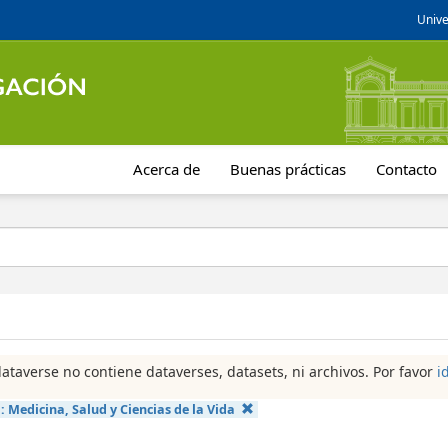
Unive
Acerca de
Buenas prácticas
Contacto
dataverse no contiene dataverses, datasets, ni archivos. Por favor
i
a:
Medicina, Salud y Ciencias de la Vida