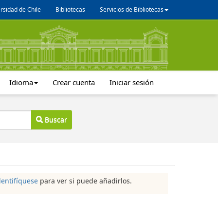
rsidad de Chile
Bibliotecas
Servicios de Bibliotecas
Idioma
Crear cuenta
Iniciar sesión
Buscar
dentifíquese
para ver si puede añadirlos.