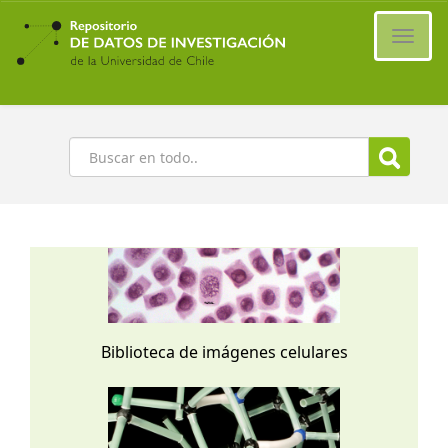
Ir
al
Cambi
contenido
naveg
principal
Buscar
Biblioteca de imágenes celulares