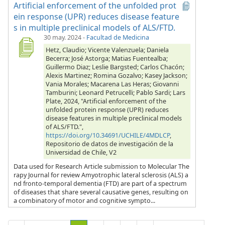
Artificial enforcement of the unfolded prot
ein response (UPR) reduces disease feature
s in multiple preclinical models of ALS/FTD.
30 may. 2024
-
Facultad de Medicina
Hetz, Claudio; Vicente Valenzuela; Daniela
Becerra; José Astorga; Matias Fuentealba;
Guillermo Diaz; Leslie Bargsted; Carlos Chacón;
Alexis Martinez; Romina Gozalvo; Kasey Jackson;
Vania Morales; Macarena Las Heras; Giovanni
Tamburini; Leonard Petrucelli; Pablo Sardi; Lars
Plate, 2024, "Artificial enforcement of the
unfolded protein response (UPR) reduces
disease features in multiple preclinical models
of ALS/FTD.",
https://doi.org/10.34691/UCHILE/4MDLCP
,
Repositorio de datos de investigación de la
Universidad de Chile, V2
Data used for Research Article submission to Molecular The
rapy Journal for review Amyotrophic lateral sclerosis (ALS) a
nd fronto-temporal dementia (FTD) are part of a spectrum
of diseases that share several causative genes, resulting on
a combinatory of motor and cognitive sympto...