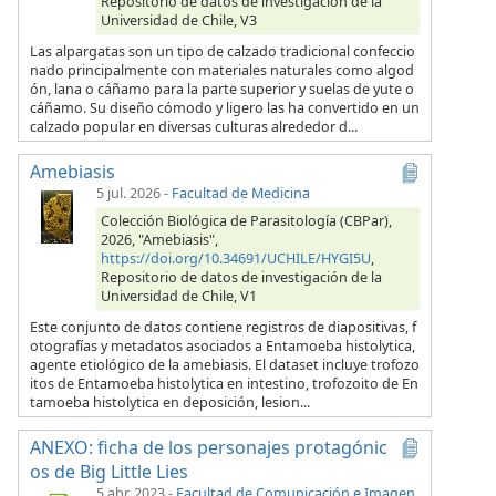
Repositorio de datos de investigación de la
Universidad de Chile, V3
Las alpargatas son un tipo de calzado tradicional confeccio
nado principalmente con materiales naturales como algod
ón, lana o cáñamo para la parte superior y suelas de yute o
cáñamo. Su diseño cómodo y ligero las ha convertido en un
calzado popular en diversas culturas alrededor d...
Amebiasis
5 jul. 2026
-
Facultad de Medicina
Colección Biológica de Parasitología (CBPar),
2026, "Amebiasis",
https://doi.org/10.34691/UCHILE/HYGI5U
,
Repositorio de datos de investigación de la
Universidad de Chile, V1
Este conjunto de datos contiene registros de diapositivas, f
otografías y metadatos asociados a Entamoeba histolytica,
agente etiológico de la amebiasis. El dataset incluye trofozo
itos de Entamoeba histolytica en intestino, trofozoito de En
tamoeba histolytica en deposición, lesion...
ANEXO: ficha de los personajes protagónic
os de Big Little Lies
5 abr. 2023
-
Facultad de Comunicación e Imagen