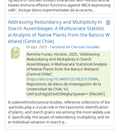
ng MICA α1 domain inhibits interaction with NKG2D and ac
tivates immune effector functions against MICA-expressing
cells”. Incluye datos experimentales de la caracte...
Addressing Redundancy and Multiplicity in
Starch Assemblages: A Multivariate Statistic
al Analysis of Native Plants from the Batuco W
etland (Central Chile)
18 ago. 2025
-
Facultad de Ciencias Sociales
Ramírez Funes, Horacio, 2025, "Addressing
Redundancy and Multiplicity in Starch
Assemblages: A Multivariate Statistical Analysis
of Native Plants from the Batuco Wetland
(Central Chile)",
https://doi.org/10.34691/UCHILE/Y3TIMN
,
Repositorio de datos de investigación de la
Universidad de Chile, V2,
UNF:6:zf/dgSEOvtD3WqKa7yzevw== [fileUNF]
In paleoethnobotanical studies, reference collections of bio
-particles play a crucial role in the taxonomic identification
of plants, and starch grains are among the most widely use
d. Specifically, the issues of redundancy, multiplicity, and int
er-individual variation in starch p...