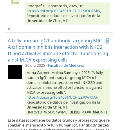
Etnografia, Laboratorio, 2025, "6",
https://doi.org/10.34691/UCHILE/XOHFMW
,
Repositorio de datos de investigación de la
Universidad de Chile, V1
6
A fully human IgG1 antibody targeting MIC
A α1 domain inhibits interaction with NKG2
D and activates immune effector functions ag
ainst MICA-expressing cells
30 dic. 2025
-
Facultad de Medicina
Maria Carmen Molina Sampayo, 2025, "A fully
human IgG1 antibody targeting MICA α1
domain inhibits interaction with NKG2D and
activates immune effector functions against
MICA-expressing cells",
https://doi.org/10.34691/UCHILE/0WXTAH
,
Repositorio de datos de investigación de la
Universidad de Chile, V1,
UNF:6:zDTWbOGn9hMLPBEkI8IF4A== [fileUNF]
Este dataset contiene los datos crudos y procesados que re
spaldan el manuscrito “A fully human IgG1 antibody targeti