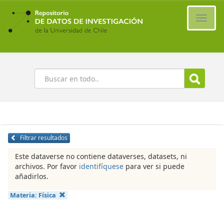
Ir
al
Cambi
contenido
naveg
principal
Buscar
Filtrar resultados
Este dataverse no contiene dataverses, datasets, ni
archivos. Por favor
identifíquese
para ver si puede
añadirlos.
Materia:
Física