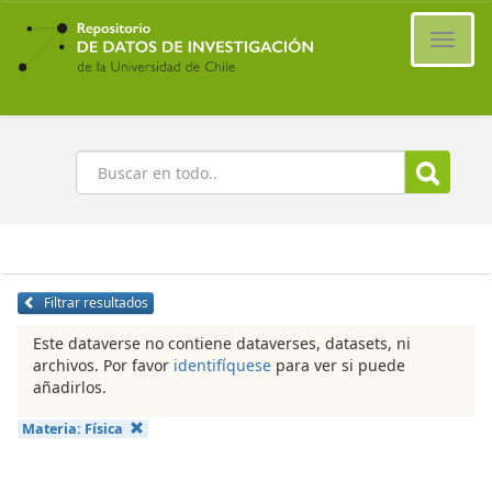
Ir
al
Cambi
contenido
naveg
principal
Buscar
Filtrar resultados
Este dataverse no contiene dataverses, datasets, ni
archivos. Por favor
identifíquese
para ver si puede
añadirlos.
Materia:
Física