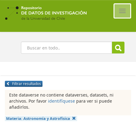
Ir
al
Cambi
contenido
naveg
principal
Buscar
Filtrar resultados
Este dataverse no contiene dataverses, datasets, ni
archivos. Por favor
identifíquese
para ver si puede
añadirlos.
Materia:
Astronomía y Astrofísica