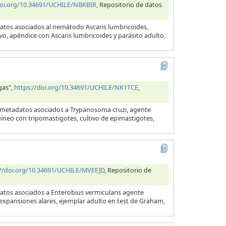
doi.org/10.34691/UCHILE/NBKBIR
, Repositorio de datos
datos asociados al nemátodo Ascaris lumbricoides,
evo, apéndice con Ascaris lumbricoides y parásito adulto,
gas",
https://doi.org/10.34691/UCHILE/NK1TCE
,
y metadatos asociados a Trypanosoma cruzi, agente
uíneo con tripomastigotes, cultivo de epimastigotes,
://doi.org/10.34691/UCHILE/MVEEJD
, Repositorio de
datos asociados a Enterobius vermicularis agente
s expansiones alares, ejemplar adulto en test de Graham,