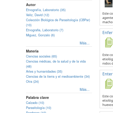
Autor
Etnografía, Laboratorio (35)
Este c
Veliz, David (12)
agente 
Colección Biológica de Parasitología (CBPar)
macho y
(10)
Etnografia, Laboratorio (7)
Enfe
Miguez, Gonzalo (6)
Más...
Materia
Este c
Ciencias sociales (65)
etiológ
Ciencias médicas, de la salud y de la vida
nidos d
(48)
Artes y humanidades (35)
Enter
Ciencias de la tierra y el medioambiente (34)
Otra (24)
Más...
Este c
Palabra clave
etiológ
Calzado (10)
huevos 
Parasitología (10)
Sombrero (10)