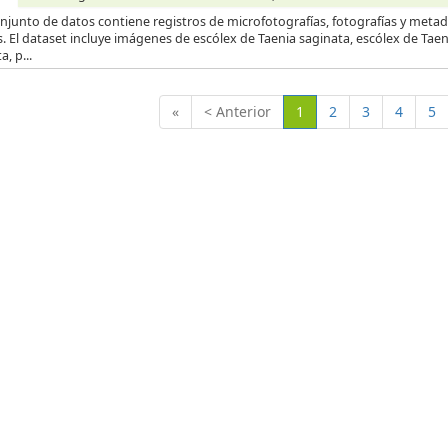
njunto de datos contiene registros de microfotografías, fotografías y metad
s. El dataset incluye imágenes de escólex de Taenia saginata, escólex de Tae
a, p...
(Actual)
«
< Anterior
1
2
3
4
5