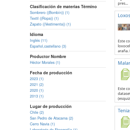
pres...
Clasificación de materias Término
Sombrero ((Bombín)) (1)
Loxo
Textil ((Ropa)) (1)
Zapato ((Vestimenta)) (1)
Idioma
Inglés (11)
Este co
Español,castellano (3)
loxocel
araña. 
Productor Nombre
Héctor Morales (1)
Malar
Fecha de producción
2023 (1)
2021 (2)
Este c
2020 (1)
datase
2013 (1)
(esquiz
Lugar de producción
Tenia
Chile (2)
San Pedro de Atacama (2)
Cerro Navia (1)
Laboratorio de Etnografía (1)