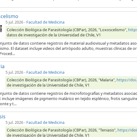
scelismo
5 jul. 2026
-
Facultad de Medicina
Colección Biológica de Parasitología (CBPar), 2026, "Loxoscelismo",
http
datos de investigación de la Universidad de Chile, V1
njunto de datos contiene registros de material audiovisual y metadatos aso
ismo. El dataset incluye videos del artrópodo adulto, muestras clínicas de 
Proced...
ia
5 jul. 2026
-
Facultad de Medicina
Colección Biológica de Parasitología (CBPar), 2026, "Malaria",
https://do
de investigación de la Universidad de Chile, V1
onjunto de datos contiene registros de microfotografías y metadatos asocia
t incluye imágenes de pigmento malárico en tejido esplénico, frotis sanguí
onte y t...
sis
5 jul. 2026
-
Facultad de Medicina
Colección Biológica de Parasitología (CBPar), 2026, "Teniasis",
https://d
de investigación de la Universidad de Chile, V1