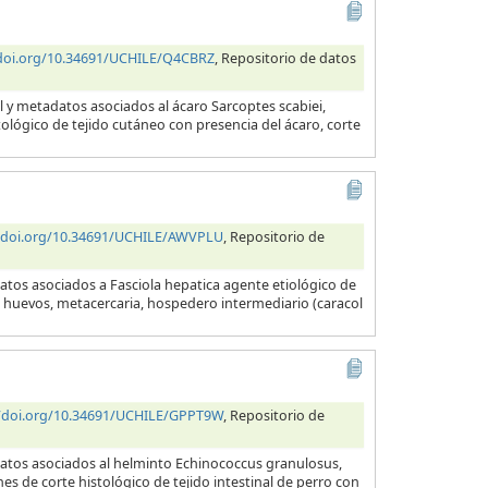
/doi.org/10.34691/UCHILE/Q4CBRZ
, Repositorio de datos
l y metadatos asociados al ácaro Sarcoptes scabiei,
tológico de tejido cutáneo con presencia del ácaro, corte
//doi.org/10.34691/UCHILE/AWVPLU
, Repositorio de
atos asociados a Fasciola hepatica agente etiológico de
a, huevos, metacercaria, hospedero intermediario (caracol
//doi.org/10.34691/UCHILE/GPPT9W
, Repositorio de
datos asociados al helminto Echinococcus granulosus,
es de corte histológico de tejido intestinal de perro con