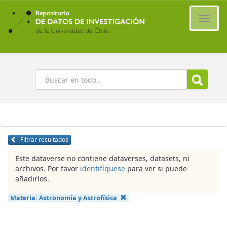
Ir
al
Cambi
contenido
naveg
principal
Buscar
Filtrar resultados
Este dataverse no contiene dataverses, datasets, ni
archivos. Por favor
identifíquese
para ver si puede
añadirlos.
Materia:
Astronomía y Astrofísica