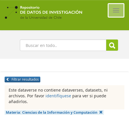
Ir
al
Cambi
contenido
naveg
principal
Buscar
Filtrar resultados
Este dataverse no contiene dataverses, datasets, ni
archivos. Por favor
identifíquese
para ver si puede
añadirlos.
Materia:
Ciencias de la Información y Computación