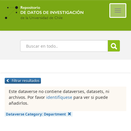
Ir
al
Cambi
contenido
naveg
principal
Buscar
Filtrar resultados
Este dataverse no contiene dataverses, datasets, ni
archivos. Por favor
identifíquese
para ver si puede
añadirlos.
Dataverse Category:
Department