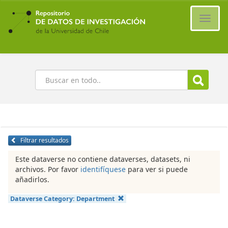
Ir
al
Cambi
contenido
naveg
principal
Buscar
Filtrar resultados
Este dataverse no contiene dataverses, datasets, ni
archivos. Por favor
identifíquese
para ver si puede
añadirlos.
Dataverse Category:
Department