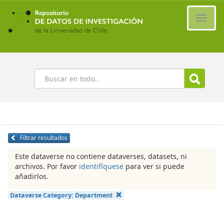
Ir
al
Cambi
contenido
naveg
principal
Buscar
Filtrar resultados
Este dataverse no contiene dataverses, datasets, ni
archivos. Por favor
identifíquese
para ver si puede
añadirlos.
Dataverse Category:
Department