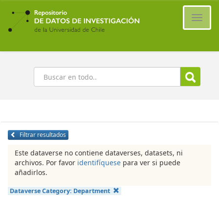
Ir
al
Cambi
contenido
naveg
principal
Buscar
Filtrar resultados
Este dataverse no contiene dataverses, datasets, ni
archivos. Por favor
identifíquese
para ver si puede
añadirlos.
Dataverse Category:
Department