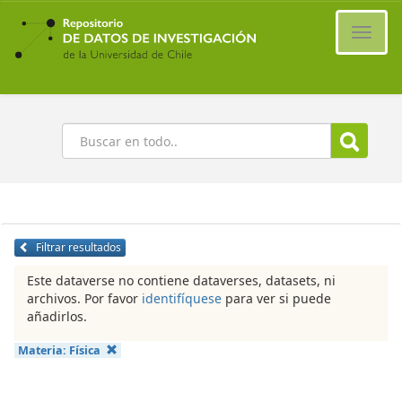
Ir
al
Cambi
contenido
naveg
principal
Buscar
Filtrar resultados
Este dataverse no contiene dataverses, datasets, ni
archivos. Por favor
identifíquese
para ver si puede
añadirlos.
Materia:
Física