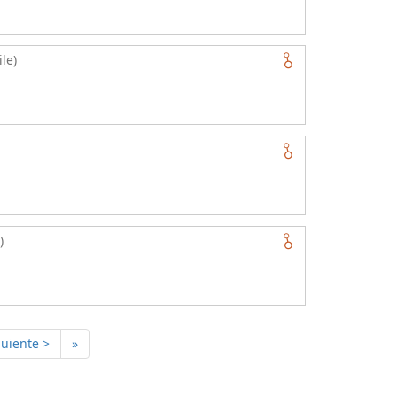
le)
)
guiente >
»