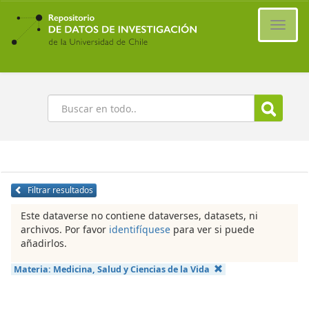
Ir
al
Cambi
contenido
naveg
principal
Buscar
Filtrar resultados
Este dataverse no contiene dataverses, datasets, ni
archivos. Por favor
identifíquese
para ver si puede
añadirlos.
Materia:
Medicina, Salud y Ciencias de la Vida