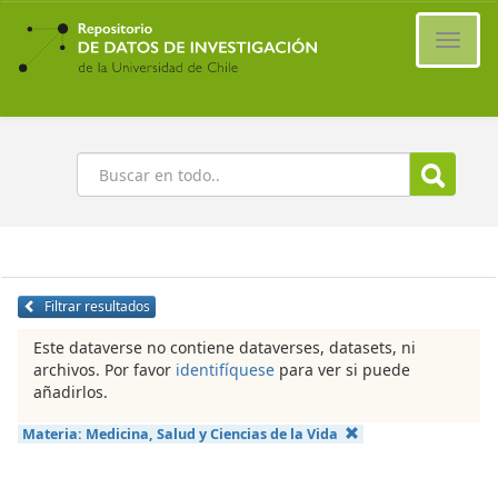
Ir
al
Cambi
contenido
naveg
principal
Buscar
Filtrar resultados
Este dataverse no contiene dataverses, datasets, ni
archivos. Por favor
identifíquese
para ver si puede
añadirlos.
Materia:
Medicina, Salud y Ciencias de la Vida