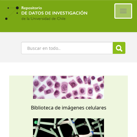
Ir
al
Cambi
contenido
naveg
principal
Buscar
Biblioteca de imágenes celulares