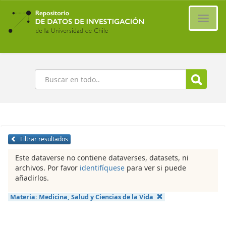
Ir
al
Cambi
contenido
naveg
principal
Buscar
Filtrar resultados
Este dataverse no contiene dataverses, datasets, ni
archivos. Por favor
identifíquese
para ver si puede
añadirlos.
Materia:
Medicina, Salud y Ciencias de la Vida