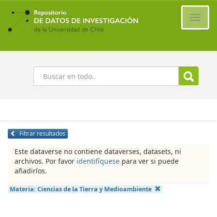
Ir
al
Cambi
contenido
naveg
principal
Buscar
Filtrar resultados
Este dataverse no contiene dataverses, datasets, ni
archivos. Por favor
identifíquese
para ver si puede
añadirlos.
Materia:
Ciencias de la Tierra y Medioambiente