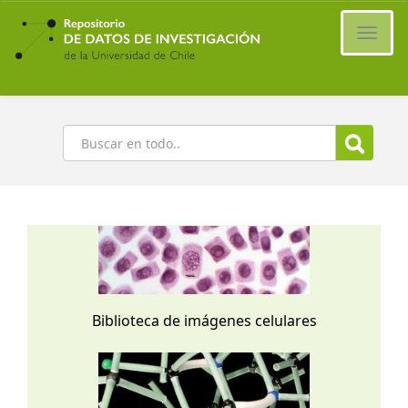
Ir
al
Cambi
contenido
naveg
principal
Buscar
Biblioteca de imágenes celulares