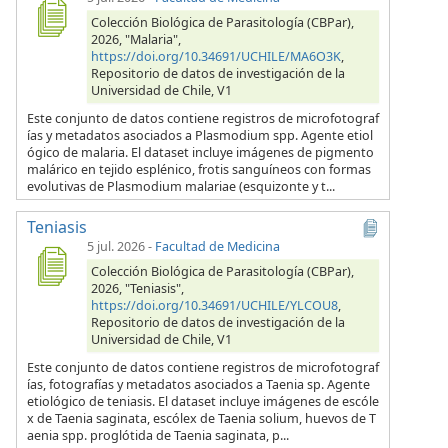
Colección Biológica de Parasitología (CBPar),
2026, "Malaria",
https://doi.org/10.34691/UCHILE/MA6O3K
,
Repositorio de datos de investigación de la
Universidad de Chile, V1
Este conjunto de datos contiene registros de microfotograf
ías y metadatos asociados a Plasmodium spp. Agente etiol
ógico de malaria. El dataset incluye imágenes de pigmento
malárico en tejido esplénico, frotis sanguíneos con formas
evolutivas de Plasmodium malariae (esquizonte y t...
Teniasis
5 jul. 2026
-
Facultad de Medicina
Colección Biológica de Parasitología (CBPar),
2026, "Teniasis",
https://doi.org/10.34691/UCHILE/YLCOU8
,
Repositorio de datos de investigación de la
Universidad de Chile, V1
Este conjunto de datos contiene registros de microfotograf
ías, fotografías y metadatos asociados a Taenia sp. Agente
etiológico de teniasis. El dataset incluye imágenes de escóle
x de Taenia saginata, escólex de Taenia solium, huevos de T
aenia spp. proglótida de Taenia saginata, p...