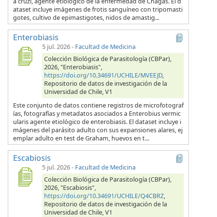
a cruzi, agente etiológico de la enfermedad de Chagas. El d
ataset incluye imágenes de frotis sanguíneo con tripomasti
gotes, cultivo de epimastigotes, nidos de amastig...
Enterobiasis
5 jul. 2026
-
Facultad de Medicina
Colección Biológica de Parasitología (CBPar),
2026, "Enterobiasis",
https://doi.org/10.34691/UCHILE/MVEEJD
,
Repositorio de datos de investigación de la
Universidad de Chile, V1
Este conjunto de datos contiene registros de microfotograf
ías, fotografías y metadatos asociados a Enterobius vermic
ularis agente etiológico de enterobiasis. El dataset incluye i
mágenes del parásito adulto con sus expansiones alares, ej
emplar adulto en test de Graham, huevos en t...
Escabiosis
5 jul. 2026
-
Facultad de Medicina
Colección Biológica de Parasitología (CBPar),
2026, "Escabiosis",
https://doi.org/10.34691/UCHILE/Q4CBRZ
,
Repositorio de datos de investigación de la
Universidad de Chile, V1