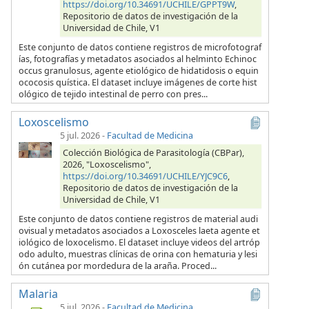
https://doi.org/10.34691/UCHILE/GPPT9W
,
Repositorio de datos de investigación de la
Universidad de Chile, V1
Este conjunto de datos contiene registros de microfotograf
ías, fotografías y metadatos asociados al helminto Echinoc
occus granulosus, agente etiológico de hidatidosis o equin
ococosis quística. El dataset incluye imágenes de corte hist
ológico de tejido intestinal de perro con pres...
Loxoscelismo
5 jul. 2026
-
Facultad de Medicina
Colección Biológica de Parasitología (CBPar),
2026, "Loxoscelismo",
https://doi.org/10.34691/UCHILE/YJC9C6
,
Repositorio de datos de investigación de la
Universidad de Chile, V1
Este conjunto de datos contiene registros de material audi
ovisual y metadatos asociados a Loxosceles laeta agente et
iológico de loxocelismo. El dataset incluye videos del artróp
odo adulto, muestras clínicas de orina con hematuria y lesi
ón cutánea por mordedura de la araña. Proced...
Malaria
5 jul. 2026
-
Facultad de Medicina