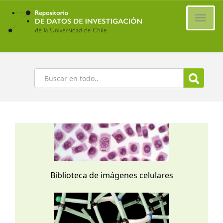
Ir
al
Cambi
contenido
naveg
principal
Buscar
Biblioteca de imágenes celulares