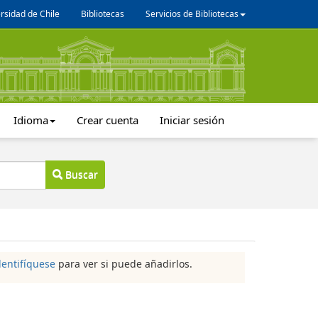
rsidad de Chile
Bibliotecas
Servicios de Bibliotecas
Idioma
Crear cuenta
Iniciar sesión
Buscar
dentifíquese
para ver si puede añadirlos.