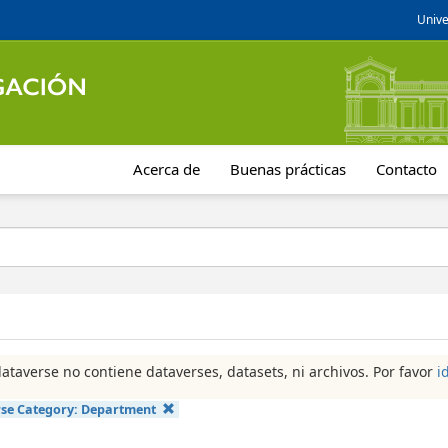
Unive
Acerca de
Buenas prácticas
Contacto
dataverse no contiene dataverses, datasets, ni archivos. Por favor
i
se Category:
Department