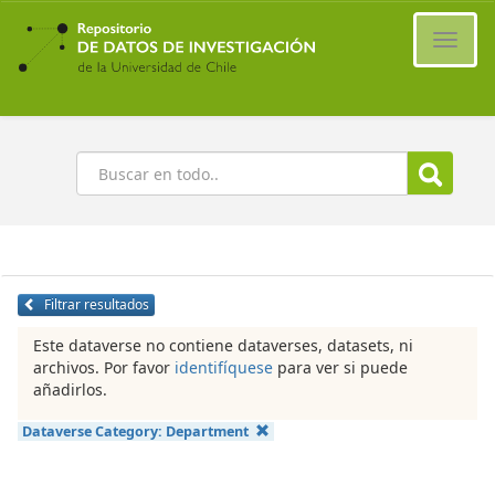
Ir
al
Cambi
contenido
naveg
principal
Buscar
Filtrar resultados
Este dataverse no contiene dataverses, datasets, ni
archivos. Por favor
identifíquese
para ver si puede
añadirlos.
Dataverse Category:
Department