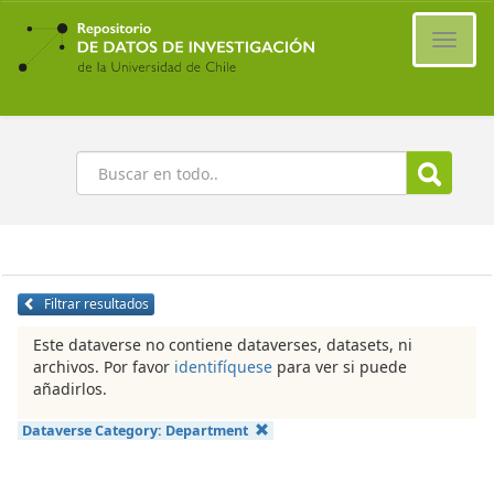
Ir
al
Cambi
contenido
naveg
principal
Buscar
Filtrar resultados
Este dataverse no contiene dataverses, datasets, ni
archivos. Por favor
identifíquese
para ver si puede
añadirlos.
Dataverse Category:
Department