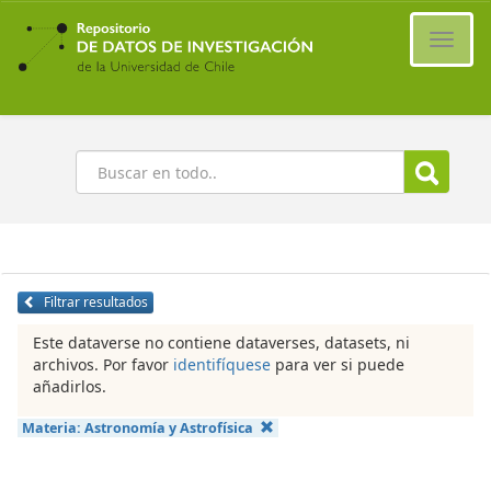
Ir
al
Cambi
contenido
naveg
principal
Buscar
Filtrar resultados
Este dataverse no contiene dataverses, datasets, ni
archivos. Por favor
identifíquese
para ver si puede
añadirlos.
Materia:
Astronomía y Astrofísica